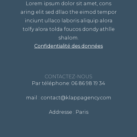
Lorem ipsum dolor sit amet, cons
aring elit sed dllao the eimod tempor
inciunt ullaco laboris aliquip alora
tolfy alora tolda foucos dondy athlle
shalom.
Confidentialité des données
CONTACTEZ-NOUS
Par téléphone: 06 86 98 19 34
mail : contact@klappagency.com
Addresse : Paris