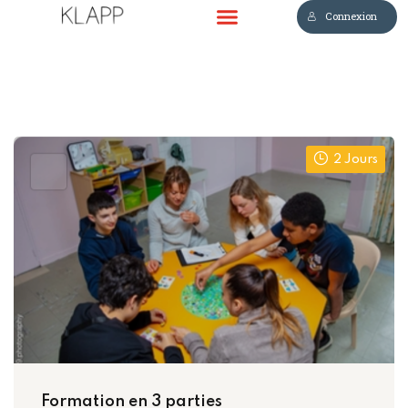
Connexion
Sign in
Sign up
Sign in
Don’t have an account?
Sign up
2 Jours
Lost your password?
Remember me
Formation en 3 parties