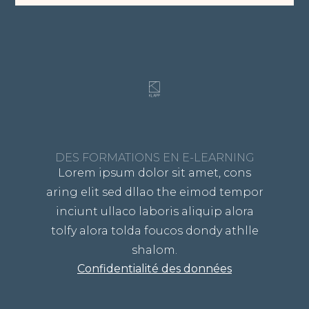
DES FORMATIONS EN E-LEARNING
Lorem ipsum dolor sit amet, cons
aring elit sed dllao the eimod tempor
inciunt ullaco laboris aliquip alora
tolfy alora tolda foucos dondy athlle
shalom.
Confidentialité des données