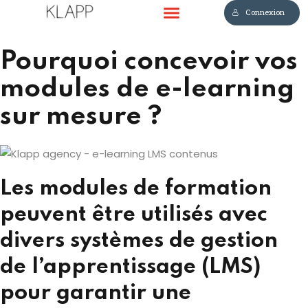
Connexion
Sign in
Sign up
Pourquoi concevoir vos
Sign in
modules de e-learning
Don’t have an account?
Sign up
sur mesure ?
Les modules de formation
peuvent être utilisés avec
Lost your password?
Remember me
divers systèmes de gestion
de l’apprentissage (LMS)
pour garantir une