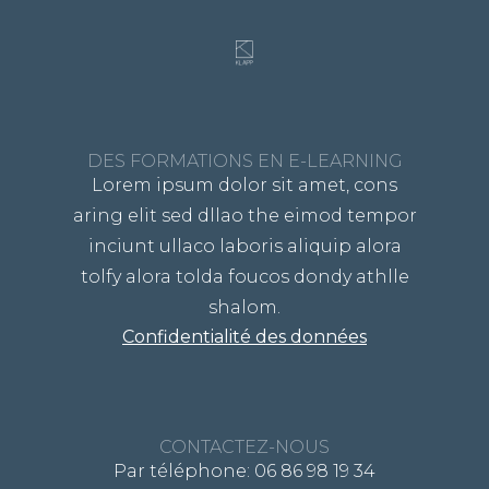
DES FORMATIONS EN E-LEARNING
Lorem ipsum dolor sit amet, cons
aring elit sed dllao the eimod tempor
inciunt ullaco laboris aliquip alora
tolfy alora tolda foucos dondy athlle
shalom.
Confidentialité des données
CONTACTEZ-NOUS
Par téléphone: 06 86 98 19 34