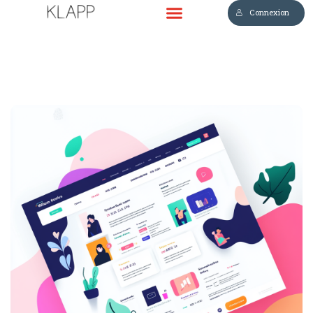
Connexion
Sign in
Sign up
Sign in
Don’t have an account?
Sign up
Lost your password?
Remember me